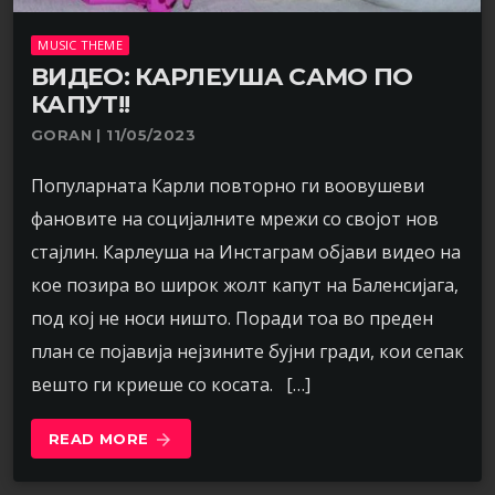
MUSIC THEME
ВИДЕО: КАРЛЕУША САМО ПО
КАПУТ!!
GORAN | 11/05/2023
Популарната Карли повторно ги воовушеви
фановите на социјалните мрежи со својот нов
стајлин. Карлеуша на Инстаграм објави видео на
кое позира во широк жолт капут на Баленсијага,
под кој не носи ништо. Поради тоа во преден
план се појавија нејзините бујни гради, кои сепак
вешто ги криеше со косата. […]
READ MORE
arrow_forward