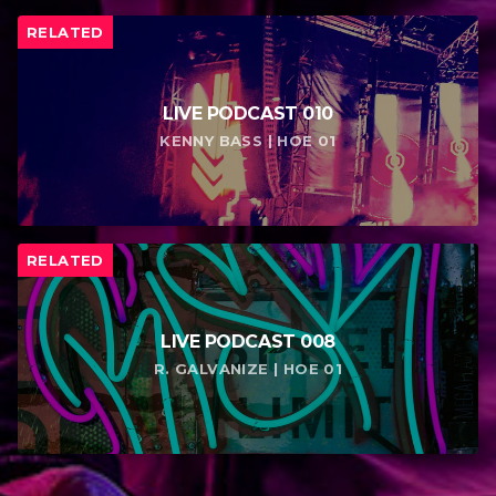
RELATED
LIVE PODCAST 010
KENNY BASS | НОЕ 01
RELATED
LIVE PODCAST 008
R. GALVANIZE | НОЕ 01